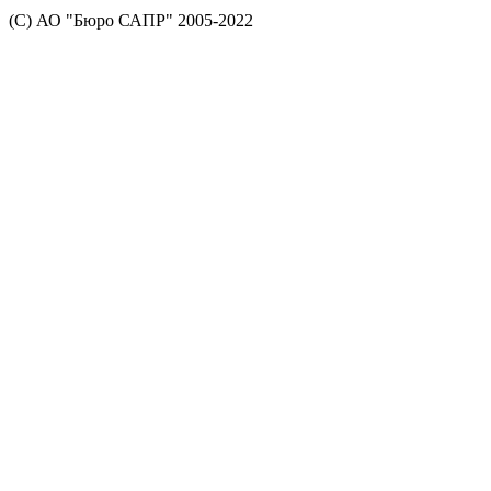
(С) АО "Бюро САПР" 2005-2022