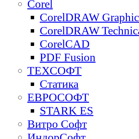
Corel
CorelDRAW Graphics
CorelDRAW Technica
CorelCAD
PDF Fusion
ТЕХСОФТ
Статика
ЕВРОСОФТ
STARK ES
Витро Софт
ИндорСофт