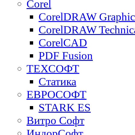
Corel
CorelDRAW Graphics
CorelDRAW Technica
CorelCAD
PDF Fusion
ТЕХСОФТ
Статика
ЕВРОСОФТ
STARK ES
Витро Софт
ИндорСофт