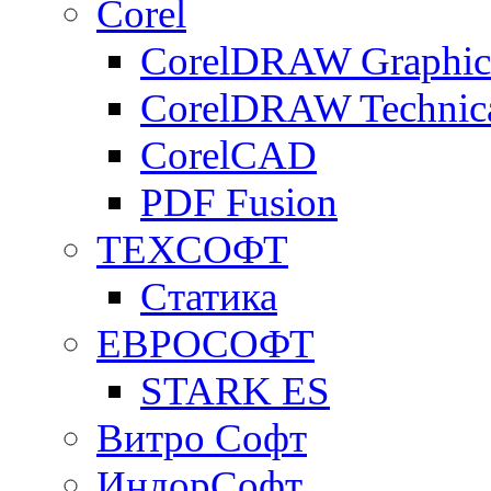
Corel
CorelDRAW Graphics
CorelDRAW Technica
CorelCAD
PDF Fusion
ТЕХСОФТ
Статика
ЕВРОСОФТ
STARK ES
Витро Софт
ИндорСофт