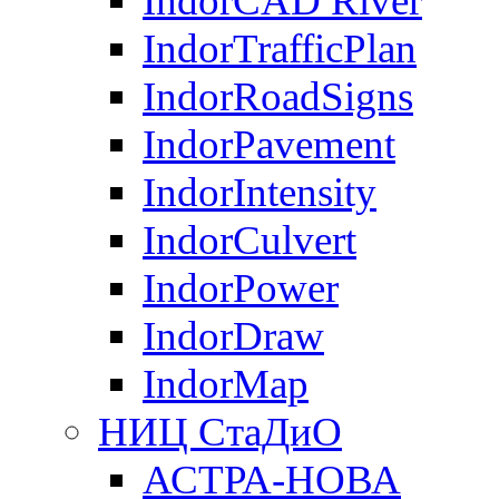
IndorCAD River
IndorTrafficPlan
IndorRoadSigns
IndorPavement
IndorIntensity
IndorCulvert
IndorPower
IndorDraw
IndorMap
НИЦ СтаДиО
АСТРА-НОВА