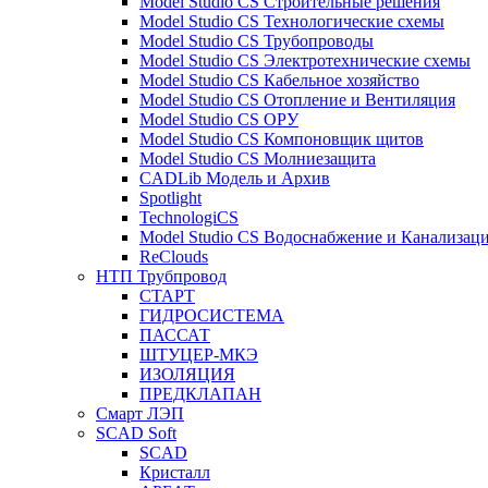
Model Studio CS Строительные решения
Model Studio CS Технологические схемы
Model Studio CS Трубопроводы
Model Studio CS Электротехнические схемы
Model Studio CS Кабельное хозяйство
Model Studio CS Отопление и Вентиляция
Model Studio CS ОРУ
Model Studio CS Компоновщик щитов
Model Studio CS Молниезащита
CADLib Модель и Архив
Spotlight
TechnologiCS
Model Studio CS Водоснабжение и Канализац
ReClouds
НТП Трубпровод
СТАРТ
ГИДРОСИСТЕМА
ПАССАТ
ШТУЦЕР-МКЭ
ИЗОЛЯЦИЯ
ПРЕДКЛАПАН
Смарт ЛЭП
SCAD Soft
SCAD
Кристалл