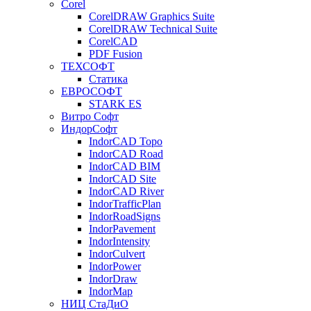
Corel
CorelDRAW Graphics Suite
CorelDRAW Technical Suite
CorelCAD
PDF Fusion
ТЕХСОФТ
Статика
ЕВРОСОФТ
STARK ES
Витро Софт
ИндорСофт
IndorCAD Topo
IndorCAD Road
IndorCAD BIM
IndorCAD Site
IndorCAD River
IndorTrafficPlan
IndorRoadSigns
IndorPavement
IndorIntensity
IndorCulvert
IndorPower
IndorDraw
IndorMap
НИЦ СтаДиО