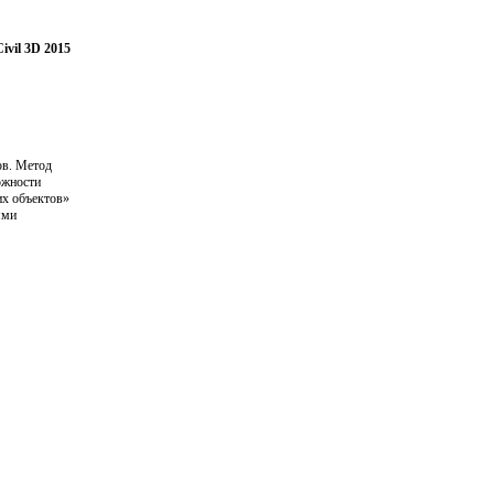
vil 3D 2015
ов. Метод
ожности
их объектов»
ями