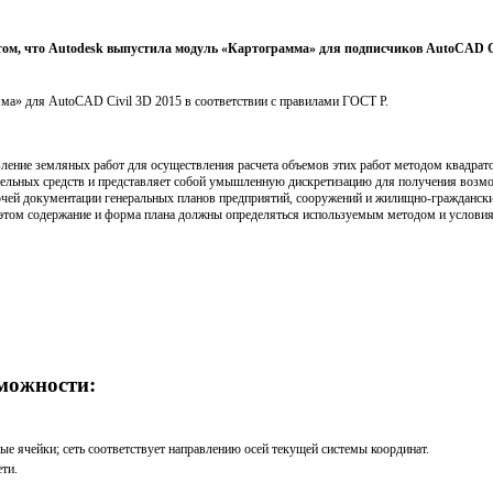
ом, что Autodesk выпустила модуль «Картограмма» для подписчиков AutoCAD Ci
ма» для AutoCAD Civil 3D 2015 в соответствии с правилами ГОСТ Р.
ление земляных работ для осуществления расчета объемов этих работ методом квадрат
тельных средств и представляет собой умышленную дискретизацию для получения возм
чей документации генеральных планов предприятий, сооружений и жилищно-гражданск
 этом содержание и форма плана должны определяться используемым методом и услови
можности:
е ячейки; сеть соответствует направлению осей текущей системы координат.
ти.