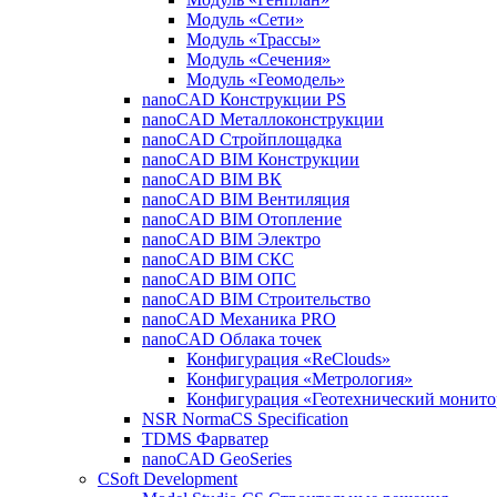
Модуль «Сети»
Модуль «Трассы»
Модуль «Сечения»
Модуль «Геомодель»
nanoCAD Конструкции PS
nanoCAD Металлоконструкции
nanoCAD Стройплощадка
nanoCAD BIM Конструкции
nanoCAD BIM ВК
nanoCAD BIM Вентиляция
nanoCAD BIM Отопление
nanoCAD BIM Электро
nanoCAD BIM СКС
nanoCAD BIM ОПС
nanoCAD BIM Строительство
nanoCAD Механика PRO
nanoCAD Облака точек
Конфигурация «ReClouds»
Конфигурация «Метрология»
Конфигурация «Геотехнический монито
NSR NormaCS Specification
TDMS Фарватер
nanoCAD GeoSeries
CSoft Development