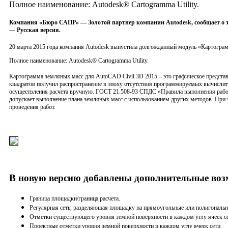
Полное наименование: Autodesk® Cartogramma Utility.
Компания «Бюро САПР» — Золотой партнер компании Autodesk, сообщает о т
— Русская версия.
20 марта 2015 года компания Autodesk выпустила долгожданный модуль «Картограм
Полное наименование: Autodesk® Cartogramma Utility.
Картограмма земляных масс для AutoCAD Civil 3D 2015 – это графическое представ
квадратов получил распространение в эпоху отсутствия программируемых вычисли
осуществления расчета вручную. ГОСТ 21.508-93 СПДС «Правила выполнения рабо
допускает выполнение плана земляных масс с использованием других методов. При
проведения работ.
В новую версию добавлены дополнительные воз
Граница площадки/граница расчета.
Регулярная сеть, разделяющая площадку на прямоугольные или полигональны
Отметки существующего уровня земной поверхности в каждом углу ячеек се
Проектные отметки уровня земной поверхности в каждом углу ячеек сети.