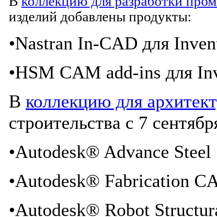
В
коллекцию для разработки про
изделий добавлены продукты:
•Nastran In-CAD для Inven
•HSM CAM add-ins для Inv
В
коллекцию для архитек
строительства с 7 сентяб
•Autodesk® Advance Steel
•Autodesk® Fabrication 
•Autodesk® Robot Structura