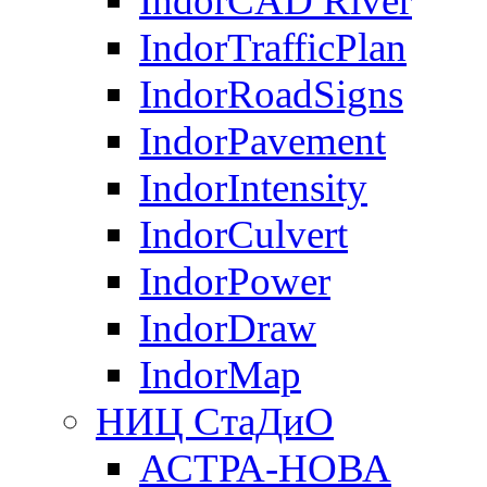
IndorCAD River
IndorTrafficPlan
IndorRoadSigns
IndorPavement
IndorIntensity
IndorCulvert
IndorPower
IndorDraw
IndorMap
НИЦ СтаДиО
АСТРА-НОВА