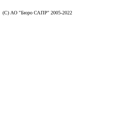
(С) АО "Бюро САПР" 2005-2022