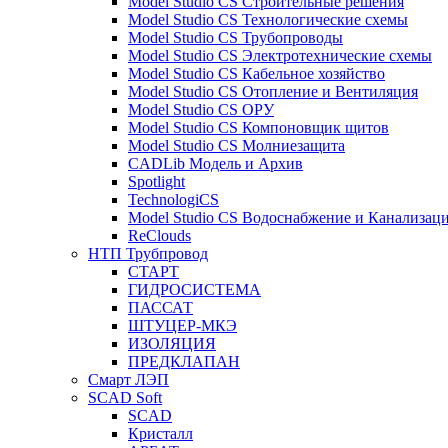
Model Studio CS Строительные решения
Model Studio CS Технологические схемы
Model Studio CS Трубопроводы
Model Studio CS Электротехнические схемы
Model Studio CS Кабельное хозяйство
Model Studio CS Отопление и Вентиляция
Model Studio CS ОРУ
Model Studio CS Компоновщик щитов
Model Studio CS Молниезащита
CADLib Модель и Архив
Spotlight
TechnologiCS
Model Studio CS Водоснабжение и Канализац
ReClouds
НТП Трубпровод
СТАРТ
ГИДРОСИСТЕМА
ПАССАТ
ШТУЦЕР-МКЭ
ИЗОЛЯЦИЯ
ПРЕДКЛАПАН
Смарт ЛЭП
SCAD Soft
SCAD
Кристалл