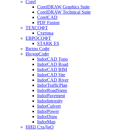
Corel
CorelDRAW Graphics Suite
CorelDRAW Technical Suite
CorelCAD
PDF Fusion
ТЕХСОФТ
Статика
ЕВРОСОФТ
STARK ES
Витро Софт
ИндорСофт
IndorCAD Topo
IndorCAD Road
IndorCAD BIM
IndorCAD Site
IndorCAD River
IndorTrafficPlan
IndorRoadSigns
IndorPavement
IndorIntensity
IndorCulvert
IndorPower
IndorDraw
IndorMap
НИЦ СтаДиО