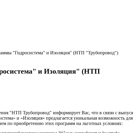
раммы "Гидросистема" и Изоляция" (НТП "Трубопровод")
росистема" и Изоляция" (НТП
ния "НТП Трубопровод" информирует Вас, что в связи с выпус
стема» и «Изоляция» предлагается уникальная возможность для
ем по приобретению этих программ на льготных условиях:
 технической поддержки закончился в 2017 году, могут обновиться без штрафа;