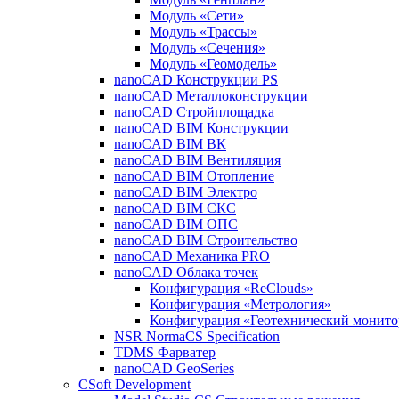
Модуль «Сети»
Модуль «Трассы»
Модуль «Сечения»
Модуль «Геомодель»
nanoCAD Конструкции PS
nanoCAD Металлоконструкции
nanoCAD Стройплощадка
nanoCAD BIM Конструкции
nanoCAD BIM ВК
nanoCAD BIM Вентиляция
nanoCAD BIM Отопление
nanoCAD BIM Электро
nanoCAD BIM СКС
nanoCAD BIM ОПС
nanoCAD BIM Строительство
nanoCAD Механика PRO
nanoCAD Облака точек
Конфигурация «ReClouds»
Конфигурация «Метрология»
Конфигурация «Геотехнический монито
NSR NormaCS Specification
TDMS Фарватер
nanoCAD GeoSeries
CSoft Development