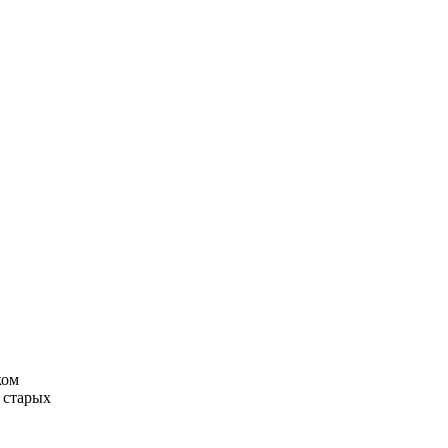
ком
 старых