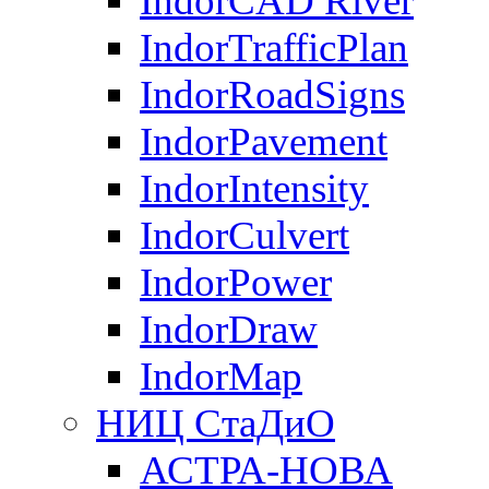
IndorCAD River
IndorTrafficPlan
IndorRoadSigns
IndorPavement
IndorIntensity
IndorCulvert
IndorPower
IndorDraw
IndorMap
НИЦ СтаДиО
АСТРА-НОВА