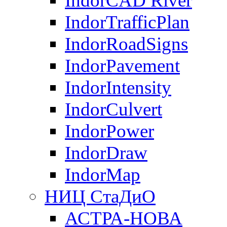
IndorCAD River
IndorTrafficPlan
IndorRoadSigns
IndorPavement
IndorIntensity
IndorCulvert
IndorPower
IndorDraw
IndorMap
НИЦ СтаДиО
АСТРА-НОВА