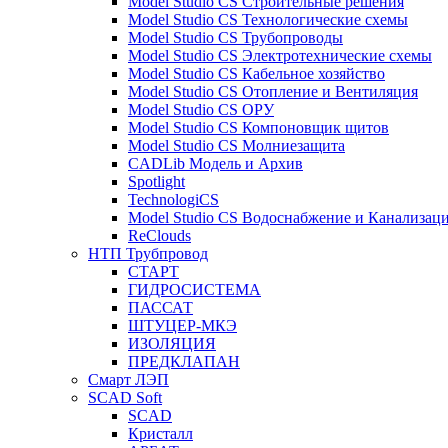
Model Studio CS Строительные решения
Model Studio CS Технологические схемы
Model Studio CS Трубопроводы
Model Studio CS Электротехнические схемы
Model Studio CS Кабельное хозяйство
Model Studio CS Отопление и Вентиляция
Model Studio CS ОРУ
Model Studio CS Компоновщик щитов
Model Studio CS Молниезащита
CADLib Модель и Архив
Spotlight
TechnologiCS
Model Studio CS Водоснабжение и Канализац
ReClouds
НТП Трубпровод
СТАРТ
ГИДРОСИСТЕМА
ПАССАТ
ШТУЦЕР-МКЭ
ИЗОЛЯЦИЯ
ПРЕДКЛАПАН
Смарт ЛЭП
SCAD Soft
SCAD
Кристалл