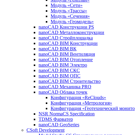
Модуль «Сети»
Модуль «Трассы»
Модуль «Сечения»
Модуль «Геомодель»
nanoCAD Конструкции PS
nanoCAD Металлоконструкции
nanoCAD Стройплощадка
nanoCAD BIM Конструкции
nanoCAD BIM ВК
nanoCAD BIM Вентиляция
nanoCAD BIM Отопление
nanoCAD BIM Электро
nanoCAD BIM СКС
nanoCAD BIM ОПС
nanoCAD BIM Строительство
nanoCAD Механика PRO
nanoCAD Облака точек
Конфигурация «ReClouds»
Конфигурация «Метрология»
Конфигурация «Геотехнический монито
NSR NormaCS Specification
TDMS Фарватер
nanoCAD GeoSeries
CSoft Development