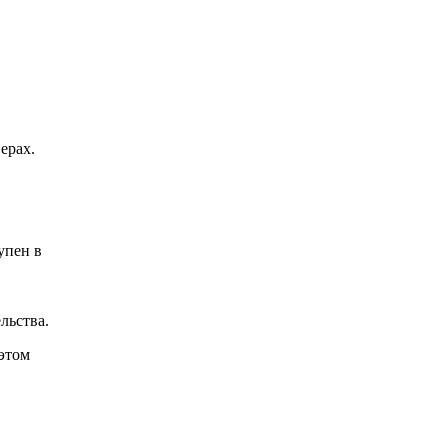
ерах.
упен в
льства.
 этом