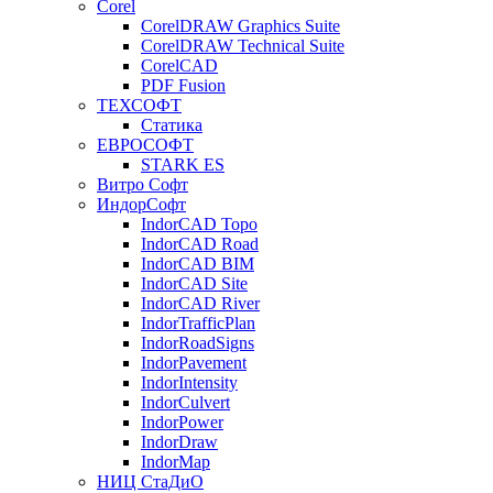
Corel
CorelDRAW Graphics Suite
CorelDRAW Technical Suite
CorelCAD
PDF Fusion
ТЕХСОФТ
Статика
ЕВРОСОФТ
STARK ES
Витро Софт
ИндорСофт
IndorCAD Topo
IndorCAD Road
IndorCAD BIM
IndorCAD Site
IndorCAD River
IndorTrafficPlan
IndorRoadSigns
IndorPavement
IndorIntensity
IndorCulvert
IndorPower
IndorDraw
IndorMap
НИЦ СтаДиО