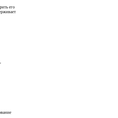
рить его
ерживает
,
ование