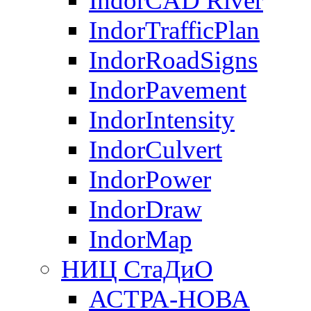
IndorCAD River
IndorTrafficPlan
IndorRoadSigns
IndorPavement
IndorIntensity
IndorCulvert
IndorPower
IndorDraw
IndorMap
НИЦ СтаДиО
АСТРА-НОВА