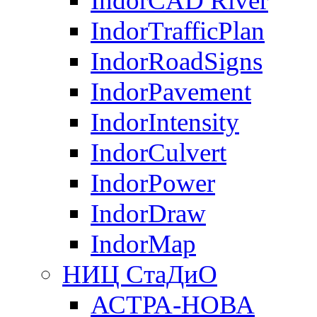
IndorCAD River
IndorTrafficPlan
IndorRoadSigns
IndorPavement
IndorIntensity
IndorCulvert
IndorPower
IndorDraw
IndorMap
НИЦ СтаДиО
АСТРА-НОВА