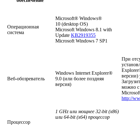
обеспечение
Microsoft® Windows®
10 (desktop OS)
Операционная
Microsoft Windows 8.1 with
система
Update
KB2919355
Microsoft Windows 7 SP1
При отс
установл
Explorer
Windows Internet Explorer®
версии)
Веб-обозреватель
9.0 (или более поздняя
Загрузит
версия)
можно с
Microsof
http://w
1
GHz или мощнее 32-
bit (
x86)
или 64-
bit (
x64) процессор
Процессор