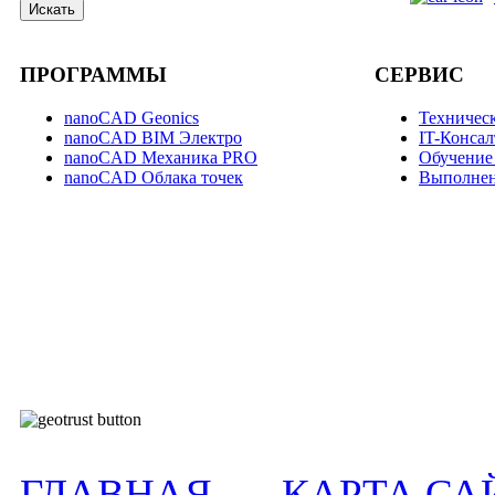
Искать
ПРОГРАММЫ
СЕРВИС
nanoCAD Geonics
Техничес
nanoCAD BIM Электро
IT-Конса
nanoCAD Механика PRO
Обучение
nanoCAD Облака точек
Выполнен
verifed by
ГЛАВНАЯ
КАРТА СА